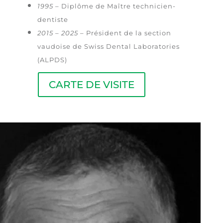
1995
– Diplôme de Maître technicien-
dentiste
2015 – 2025
– Président de la section
vaudoise de Swiss Dental Laboratories
(ALPDS)
CARTE DE VISITE